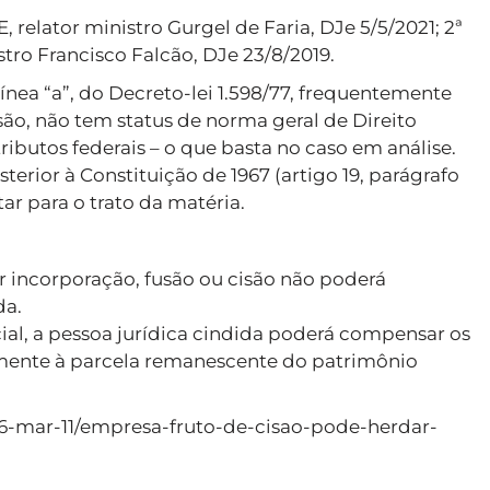
E, relator ministro Gurgel de Faria, DJe 5/5/2021; 2ª
stro Francisco Falcão, DJe 23/8/2019.
, alínea “a”, do Decreto-lei 1.598/77, frequentemente
o, não tem status de norma geral de Direito
tributos federais – o que basta no caso em análise.
sterior à Constituição de 1967 (artigo 19, parágrafo
ar para o trato da matéria.
por incorporação, fusão ou cisão não poderá
da.
cial, a pessoa jurídica cindida poderá compensar os
lmente à parcela remanescente do patrimônio
26-mar-11/empresa-fruto-de-cisao-pode-herdar-