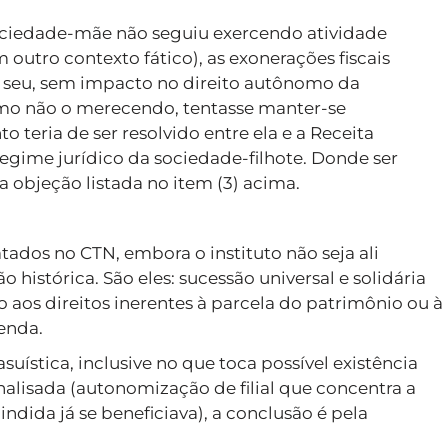
ociedade-mãe não seguiu exercendo atividade
 outro contexto fático), as exonerações fiscais
o seu, sem impacto no direito autônomo da
smo não o merecendo, tentasse manter-se
teria de ser resolvido entre ela e a Receita
egime jurídico da sociedade-filhote. Donde ser
 objeção listada no item (3) acima.
ratados no CTN, embora o instituto não seja ali
ão histórica. São eles: sucessão universal e solidária
 aos direitos inerentes à parcela do patrimônio ou à
enda.
asuística, inclusive no que toca possível existência
nalisada (autonomização de filial que concentra a
cindida já se beneficiava), a conclusão é pela