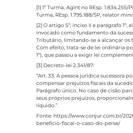
[1] 1ª Turma, AgInt no REsp. 1.834.255/P
Turma, REsp. 1.795.188/SP, relator mini
[2] O artigo 5º, inciso II e parágrafo 1º
invocado como fundamento da sucessã
Tributário, limitando-se a alcançar os 
Com efeito, trata-se de lei ordinária po
1º), que passou a exigir lei complement
[3] Decreto-lei 2.341/87:
“Art. 33. A pessoa jurídica sucessora 
compensar prejuízos fiscais da sucedi
Parágrafo único. No caso de cisão par
seus próprios prejuízos, proporciona
líquido.”
Fonte: https://www.conjur.com.br/20
beneficio-fiscal-o-caso-do-perse/