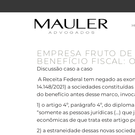
H
EMPRESA FRUTO DE
BENEFÍCIO FISCAL: 
Discussão caso a caso
A Receita Federal tem negado as exoner
14.148/2021) a sociedades constituídas
do benefício antes desse marco, invo
1) o artigo 4º, parágrafo 4º, do diplom
“somente as pessoas jurídicas (…) que 
econômicas de que trata este artigo po
2) a estraneidade dessas novas socied