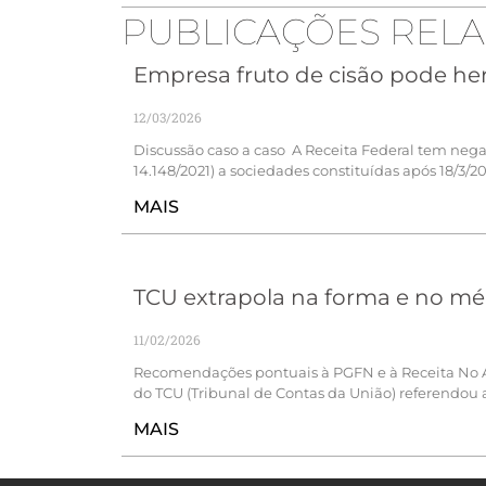
PUBLICAÇÕES REL
Empresa fruto de cisão pode herd
12/03/2026
Discussão caso a caso A Receita Federal tem negad
14.148/2021) a sociedades constituídas após 18/3/2
MAIS
TCU extrapola na forma e no méri
11/02/2026
Recomendações pontuais à PGFN e à Receita No Ac
do TCU (Tribunal de Contas da União) referendou 
MAIS