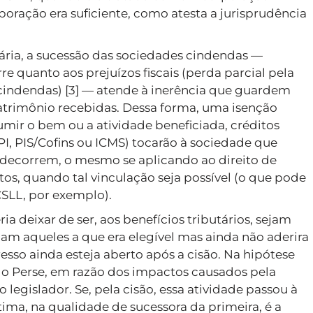
poração era suficiente, como atesta a jurisprudência
tária, a sucessão das sociedades cindendas —
e quanto aos prejuízos fiscais (perda parcial pela
 cindendas) [3] — atende à inerência que guardem
patrimônio recebidas. Dessa forma, uma isenção
umir o bem ou a atividade beneficiada, créditos
I, PIS/Cofins ou ICMS) tocarão à sociedade que
 decorrem, o mesmo se aplicando ao direito de
os, quando tal vinculação seja possível (o que pode
CSLL, por exemplo).
a deixar de ser, aos benefícios tributários, sejam
jam aqueles a que era elegível mas ainda não aderira
resso ainda esteja aberto após a cisão. Na hipótese
a do Perse, em razão dos impactos causados pela
egislador. Se, pela cisão, essa atividade passou à
ima, na qualidade de sucessora da primeira, é a