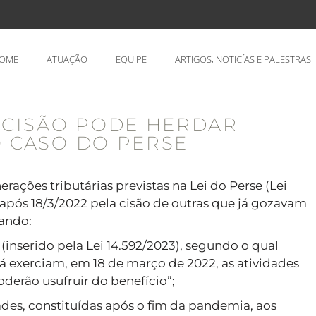
OME
ATUAÇÃO
EQUIPE
ARTIGOS, NOTICÍAS E PALESTRAS
 CISÃO PODE HERDAR
O CASO DO PERSE
ações tributárias previstas na Lei do Perse (Lei
 após 18/3/2022 pela cisão de outras que já gozavam
cando:
a (inserido pela Lei 14.592/2023), segundo o qual
já exerciam, em 18 de março de 2022, as atividades
derão usufruir do benefício”;
ades, constituídas após o fim da pandemia, aos