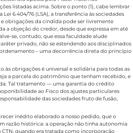
es listadas acima. Sobre o ponto (1), cabe lembrar
a Lei 6.404/76 (LSA), a transferência às sociedades
s e obrigações da cindida pode ser livremente
vada a objeção do credor, desde que expressa em até
salve-se, contudo, que essa faculdade alude
caráter privado, não se estendendo aos disciplinados
 ordenamento – uma decorrência direta do princípio
 às obrigações é universal e solidária para todas as
eja a parcela do patrimônio que tenham recebido, e
da. Tal tratamento — uma garantia do crédito
inoponibilidade ao Fisco dos ajustes particulares
responsabilidade das sociedades fruto de fusão,
ecer inédito elaborado a nosso pedido, que o
tem razão histórica: a operação não tinha autonomia
o CTN, quando era tratada como incorporação