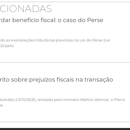
ACIONADAS
ar benefício fiscal: o caso do Perse
o as exonerações tributárias previstas na Lei do Perse (Lei
022 pela
to sobre prejuízos fiscais na transação
órdão 2.670/2025, relatado pelo ministro Walton Alencar, o Pleno
as