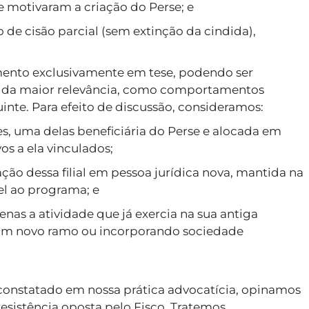
 motivaram a criação do Perse; e
 de cisão parcial (sem extinção da cindida),
ento exclusivamente em tese, podendo ser
as da maior relevância, como comportamentos
inte. Para efeito de discussão, consideramos:
es, uma delas beneficiária do Perse e alocada em
vos a ela vinculados;
ção dessa filial em pessoa jurídica nova, mantida na
el ao programa; e
nas a atividade que já exercia na sua antiga
nhum novo ramo ou incorporando sociedade
 constatado em nossa prática advocatícia, opinamos
esistência oposta pelo Fisco. Tratemos