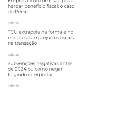
Empresa fruto de cisão pode
herdar benefício fiscal: o caso
do Perse
admin
TCU extrapola na forma e no
mérito sobre prejuízos fiscais
na transação
admin
Subvenções negativas antes
de 2024 ou como negar
fingindo interpretar
admin