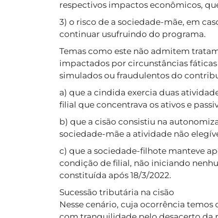
respectivos impactos econômicos, que
3) o risco de a sociedade-mãe, em caso
continuar usufruindo do programa.
Temas como este não admitem tratam
impactados por circunstâncias fátic
simulados ou fraudulentos do contribu
a) que a cindida exercia duas atividad
filial que concentrava os ativos e passi
b) que a cisão consistiu na autonomiza
sociedade-mãe a atividade não elegív
c) que a sociedade-filhote manteve ape
condição de filial, não iniciando ne
constituída após 18/3/2022.
Sucessão tributária na cisão
Nesse cenário, cuja ocorrência temos
com tranquilidade pelo desacerto da r