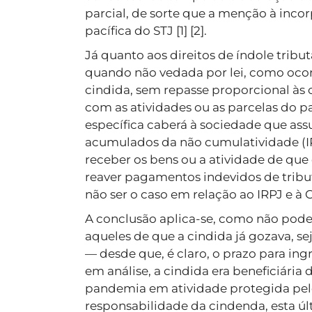
parcial, de sorte que a menção à incor
pacífica do STJ [1] [2].
Já quanto aos direitos de índole tribu
quando não vedada por lei, como ocorr
cindida, sem repasse proporcional às
com as atividades ou as parcelas do 
específica caberá à sociedade que ass
acumulados da não cumulatividade (IP
receber os bens ou a atividade de que
reaver pagamentos indevidos de tribut
não ser o caso em relação ao IRPJ e à 
A conclusão aplica-se, como não poderi
aqueles de que a cindida já gozava, se
— desde que, é claro, o prazo para ing
em análise, a cindida era beneficiári
pandemia em atividade protegida pelo l
responsabilidade da cindenda, esta últ