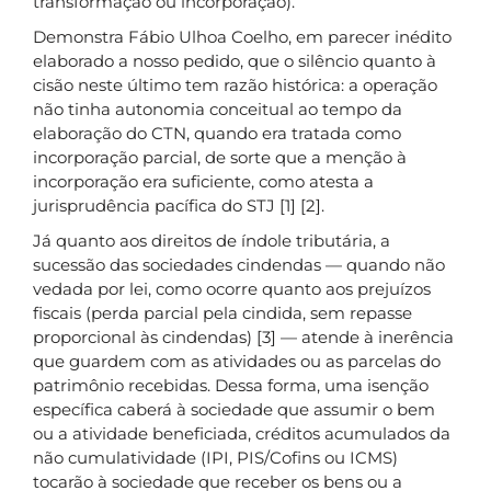
transformação ou incorporação).
Demonstra Fábio Ulhoa Coelho, em parecer inédito
elaborado a nosso pedido, que o silêncio quanto à
cisão neste último tem razão histórica: a operação
não tinha autonomia conceitual ao tempo da
elaboração do CTN, quando era tratada como
incorporação parcial, de sorte que a menção à
incorporação era suficiente, como atesta a
jurisprudência pacífica do STJ [1] [2].
Já quanto aos direitos de índole tributária, a
sucessão das sociedades cindendas — quando não
vedada por lei, como ocorre quanto aos prejuízos
fiscais (perda parcial pela cindida, sem repasse
proporcional às cindendas) [3] — atende à inerência
que guardem com as atividades ou as parcelas do
patrimônio recebidas. Dessa forma, uma isenção
específica caberá à sociedade que assumir o bem
ou a atividade beneficiada, créditos acumulados da
não cumulatividade (IPI, PIS/Cofins ou ICMS)
tocarão à sociedade que receber os bens ou a