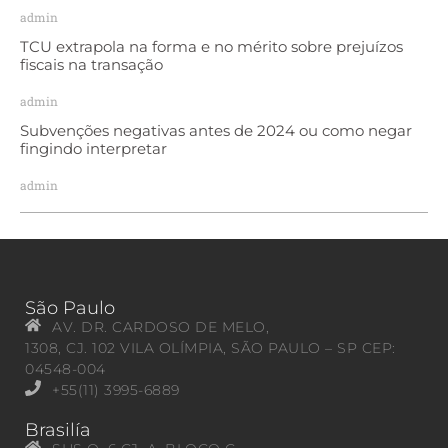
admin
TCU extrapola na forma e no mérito sobre prejuízos
fiscais na transação
admin
Subvenções negativas antes de 2024 ou como negar
fingindo interpretar
admin
São Paulo
AV. DR. CARDOSO DE MELO,
1308, CJ. 102 VILA OLÍMPIA, SÃO PAULO – SP CEP:
04548-004
+55(11) 3995-6889
Brasilía