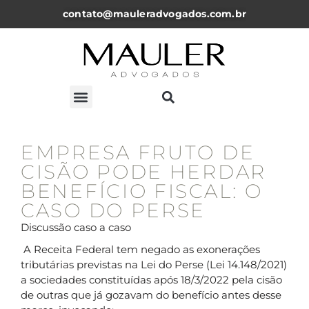
contato@mauleradvogados.com.br
ARTIGOS, NOTICÍAS E PALESTRAS
EMPRESA FRUTO DE
CISÃO PODE HERDAR
BENEFÍCIO FISCAL: O
CASO DO PERSE
Discussão caso a caso
A Receita Federal tem negado as exonerações
tributárias previstas na Lei do Perse (Lei 14.148/2021)
a sociedades constituídas após 18/3/2022 pela cisão
de outras que já gozavam do benefício antes desse