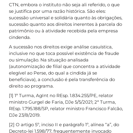
CTN, embora o instituto não seja ali referido, o que
se justifica por uma razão histórica. São eles:
sucessão universal e solidária quanto às obrigações,
sucessão quanto aos direitos inerentes à parcela do
patrimônio ou à atividade recebida pela empresa
cindenda.
A sucessão nos direitos exige análise casuística,
inclusive no que toca possível existência de fraude
ou simulação. Na situação analisada
(autonomização de filial que concentra a atividade
elegível ao Perse, do qual a cindida já se
beneficiava), a conclusão é pela transferência do
direito ao programa.
[1] 1ª Turma, AgInt no REsp. 1.834.255/PE, relator
ministro Gurgel de Faria, DJe 5/5/2021; 2ª Turma,
REsp. 1.795.188/SP, relator ministro Francisco Falcão,
DJe 23/8/2019.
[2] O artigo 5º, inciso II e parágrafo 1º, alínea “a”, do
Decreto-lei 1.598/77, frequentemente invocado