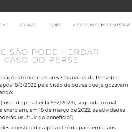
OME
ATUAÇÃO
EQUIPE
ARTIGOS, NOTICÍAS E PALESTRAS
 CISÃO PODE HERDAR
O CASO DO PERSE
ações tributárias previstas na Lei do Perse (Lei
 após 18/3/2022 pela cisão de outras que já gozavam
cando:
a (inserido pela Lei 14.592/2023), segundo o qual
já exerciam, em 18 de março de 2022, as atividades
derão usufruir do benefício”;
ades, constituídas após o fim da pandemia, aos