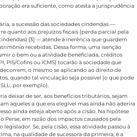
poração era suficiente, como atesta a jurisprudência
tária, a sucessão das sociedades cindendas —
e quanto aos prejuízos fiscais (perda parcial pela
 cindendas) [3] — atende à inerência que guardem
patrimônio recebidas. Dessa forma, uma isenção
umir o bem ou a atividade beneficiada, créditos
I, PIS/Cofins ou ICMS) tocarão à sociedade que
 decorrem, o mesmo se aplicando ao direito de
os, quando tal vinculação seja possível (o que pode
CSLL, por exemplo).
a deixar de ser, aos benefícios tributários, sejam
jam aqueles a que era elegível mas ainda não aderira
resso ainda esteja aberto após a cisão. Na hipótese
a do Perse, em razão dos impactos causados pela
egislador. Se, pela cisão, essa atividade passou à
ima, na qualidade de sucessora da primeira, é a