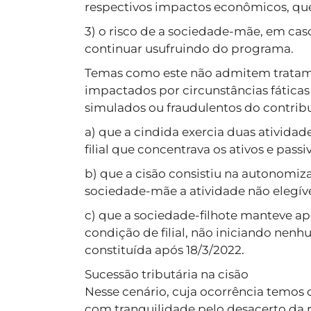
respectivos impactos econômicos, que
3) o risco de a sociedade-mãe, em caso
continuar usufruindo do programa.
Temas como este não admitem tratam
impactados por circunstâncias fátic
simulados ou fraudulentos do contribu
a) que a cindida exercia duas atividad
filial que concentrava os ativos e passi
b) que a cisão consistiu na autonomiza
sociedade-mãe a atividade não elegív
c) que a sociedade-filhote manteve ape
condição de filial, não iniciando ne
constituída após 18/3/2022.
Sucessão tributária na cisão
Nesse cenário, cuja ocorrência temos
com tranquilidade pelo desacerto da r