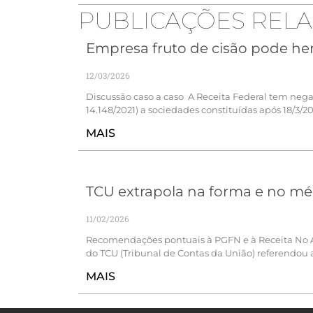
PUBLICAÇÕES REL
Empresa fruto de cisão pode herd
12/03/2026
Discussão caso a caso A Receita Federal tem negad
14.148/2021) a sociedades constituídas após 18/3/2
MAIS
TCU extrapola na forma e no méri
11/02/2026
Recomendações pontuais à PGFN e à Receita No Ac
do TCU (Tribunal de Contas da União) referendou 
MAIS