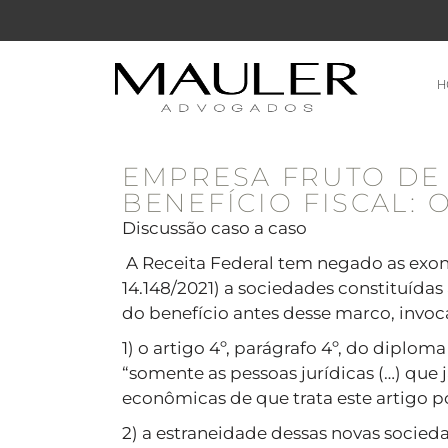
H
EMPRESA FRUTO DE
BENEFÍCIO FISCAL: 
Discussão caso a caso
A Receita Federal tem negado as exoner
14.148/2021) a sociedades constituídas
do benefício antes desse marco, invo
1) o artigo 4º, parágrafo 4º, do diplom
“somente as pessoas jurídicas (…) que 
econômicas de que trata este artigo po
2) a estraneidade dessas novas socied