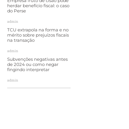
Empresa fruto de cisão pode
herdar benefício fiscal: o caso
do Perse
admin
TCU extrapola na forma e no
mérito sobre prejuízos fiscais
na transação
admin
Subvenções negativas antes
de 2024 ou como negar
fingindo interpretar
admin