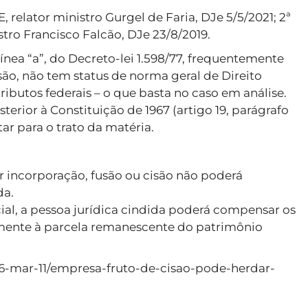
E, relator ministro Gurgel de Faria, DJe 5/5/2021; 2ª
stro Francisco Falcão, DJe 23/8/2019.
, alínea “a”, do Decreto-lei 1.598/77, frequentemente
o, não tem status de norma geral de Direito
tributos federais – o que basta no caso em análise.
sterior à Constituição de 1967 (artigo 19, parágrafo
ar para o trato da matéria.
por incorporação, fusão ou cisão não poderá
da.
cial, a pessoa jurídica cindida poderá compensar os
lmente à parcela remanescente do patrimônio
26-mar-11/empresa-fruto-de-cisao-pode-herdar-