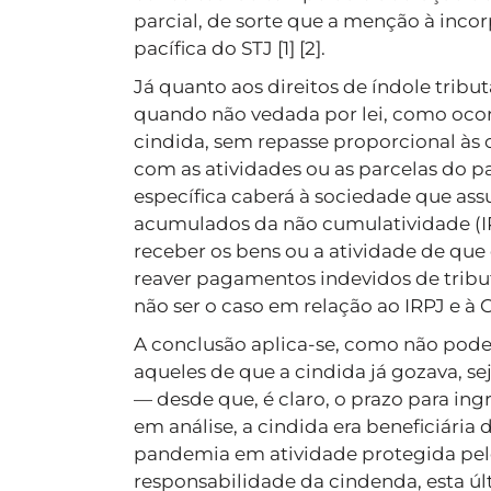
parcial, de sorte que a menção à incor
pacífica do STJ [1] [2].
Já quanto aos direitos de índole tribu
quando não vedada por lei, como ocorr
cindida, sem repasse proporcional às
com as atividades ou as parcelas do 
específica caberá à sociedade que ass
acumulados da não cumulatividade (IP
receber os bens ou a atividade de que
reaver pagamentos indevidos de tribut
não ser o caso em relação ao IRPJ e à 
A conclusão aplica-se, como não poderi
aqueles de que a cindida já gozava, se
— desde que, é claro, o prazo para ing
em análise, a cindida era beneficiári
pandemia em atividade protegida pelo l
responsabilidade da cindenda, esta últ