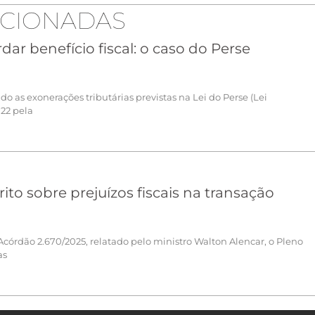
ACIONADAS
ar benefício fiscal: o caso do Perse
o as exonerações tributárias previstas na Lei do Perse (Lei
022 pela
to sobre prejuízos fiscais na transação
órdão 2.670/2025, relatado pelo ministro Walton Alencar, o Pleno
as