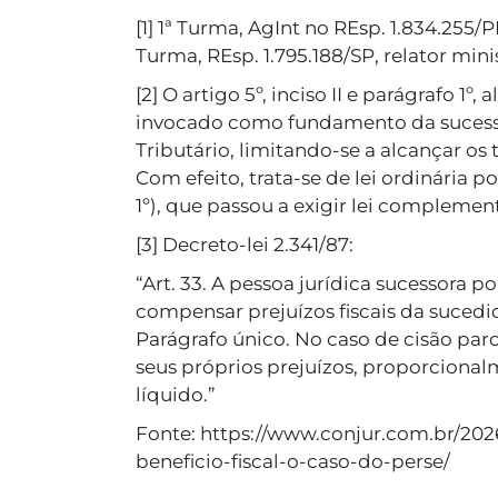
[1] 1ª Turma, AgInt no REsp. 1.834.255/P
Turma, REsp. 1.795.188/SP, relator mini
[2] O artigo 5º, inciso II e parágrafo 1º
invocado como fundamento da sucessã
Tributário, limitando-se a alcançar os 
Com efeito, trata-se de lei ordinária po
1º), que passou a exigir lei complement
[3] Decreto-lei 2.341/87:
“Art. 33. A pessoa jurídica sucessora 
compensar prejuízos fiscais da sucedi
Parágrafo único. No caso de cisão par
seus próprios prejuízos, proporciona
líquido.”
Fonte: https://www.conjur.com.br/20
beneficio-fiscal-o-caso-do-perse/