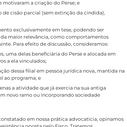
 motivaram a criação do Perse; e
 de cisão parcial (sem extinção da cindida),
ento exclusivamente em tese, podendo ser
as da maior relevância, como comportamentos
inte. Para efeito de discussão, consideramos:
es, uma delas beneficiária do Perse e alocada em
vos a ela vinculados;
ção dessa filial em pessoa jurídica nova, mantida na
el ao programa; e
nas a atividade que já exercia na sua antiga
nhum novo ramo ou incorporando sociedade
 constatado em nossa prática advocatícia, opinamos
esistência oposta pelo Fisco. Tratemos