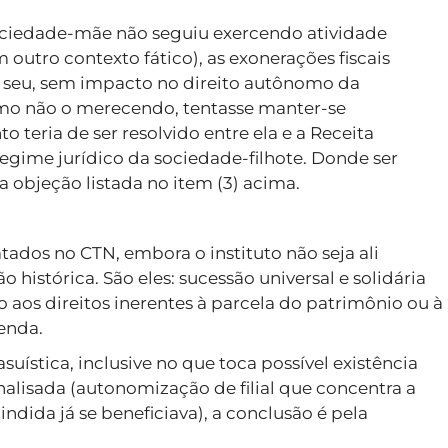
ociedade-mãe não seguiu exercendo atividade
 outro contexto fático), as exonerações fiscais
o seu, sem impacto no direito autônomo da
smo não o merecendo, tentasse manter-se
teria de ser resolvido entre ela e a Receita
egime jurídico da sociedade-filhote. Donde ser
 objeção listada no item (3) acima.
ratados no CTN, embora o instituto não seja ali
ão histórica. São eles: sucessão universal e solidária
 aos direitos inerentes à parcela do patrimônio ou à
enda.
asuística, inclusive no que toca possível existência
nalisada (autonomização de filial que concentra a
cindida já se beneficiava), a conclusão é pela