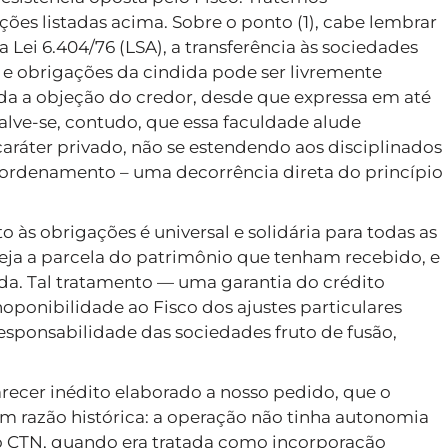
es listadas acima. Sobre o ponto (1), cabe lembrar
a Lei 6.404/76 (LSA), a transferência às sociedades
s e obrigações da cindida pode ser livremente
vada a objeção do credor, desde que expressa em até
salve-se, contudo, que essa faculdade alude
caráter privado, não se estendendo aos disciplinados
 ordenamento – uma decorrência direta do princípio
 às obrigações é universal e solidária para todas as
eja a parcela do patrimônio que tenham recebido, e
da. Tal tratamento — uma garantia do crédito
inoponibilidade ao Fisco dos ajustes particulares
responsabilidade das sociedades fruto de fusão,
ecer inédito elaborado a nosso pedido, que o
tem razão histórica: a operação não tinha autonomia
o CTN, quando era tratada como incorporação