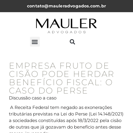
contato@mauleradvogados.com.br
ARTIGOS, NOTICÍAS E PALESTRAS
EMPRESA FRUTO DE
CISÃO PODE HERDAR
BENEFÍCIO FISCAL: O
CASO DO PERSE
Discussão caso a caso
A Receita Federal tem negado as exonerações
tributárias previstas na Lei do Perse (Lei 14.148/2021)
a sociedades constituídas após 18/3/2022 pela cisão
de outras que já gozavam do benefício antes desse