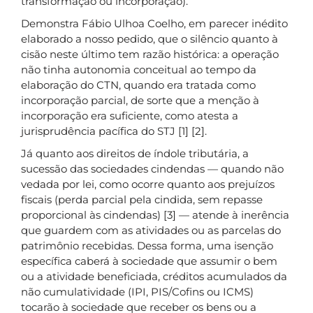
transformação ou incorporação).
Demonstra Fábio Ulhoa Coelho, em parecer inédito
elaborado a nosso pedido, que o silêncio quanto à
cisão neste último tem razão histórica: a operação
não tinha autonomia conceitual ao tempo da
elaboração do CTN, quando era tratada como
incorporação parcial, de sorte que a menção à
incorporação era suficiente, como atesta a
jurisprudência pacífica do STJ [1] [2].
Já quanto aos direitos de índole tributária, a
sucessão das sociedades cindendas — quando não
vedada por lei, como ocorre quanto aos prejuízos
fiscais (perda parcial pela cindida, sem repasse
proporcional às cindendas) [3] — atende à inerência
que guardem com as atividades ou as parcelas do
patrimônio recebidas. Dessa forma, uma isenção
específica caberá à sociedade que assumir o bem
ou a atividade beneficiada, créditos acumulados da
não cumulatividade (IPI, PIS/Cofins ou ICMS)
tocarão à sociedade que receber os bens ou a