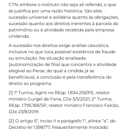
CTN, embora o instituto não seja ali referido, o que
se justifica por uma razão histórica. São eles:
sucessão universal e solidária quanto às obrigações,
sucessão quanto aos direitos inerentes à parcela do
patrimônio ou à atividade recebida pela empresa
cindenda.
A sucessão nos direitos exige análise casuística,
inclusive no que toca possível existência de fraude
ou simulação. Na situação analisada
(autonomização de filial que concentra a atividade
elegível ao Perse, do qual a cindida já se
beneficiava), a conclusão é pela transferência do
direito ao programa.
[1] 1ª Turma, AgInt no REsp. 1.834.255/PE, relator
ministro Gurgel de Faria, DJe 5/5/2021; 2ª Turma,
REsp. 1.795.188/SP, relator ministro Francisco Falcão,
DJe 23/8/2019.
[2] O artigo 5º, inciso II e parágrafo 1º, alínea “a”, do
Decreto-lei 1.598/77, frequentemente invocado