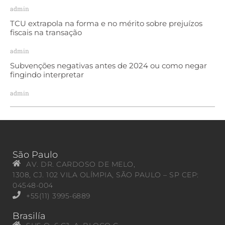
admin
TCU extrapola na forma e no mérito sobre prejuízos
fiscais na transação
admin
Subvenções negativas antes de 2024 ou como negar
fingindo interpretar
admin
São Paulo
AV. DR. CARDOSO DE MELO,
1308, CJ. 102 VILA OLÍMPIA, SÃO PAULO – SP CEP:
04548-004
+55(11) 3995-6889
Brasilía