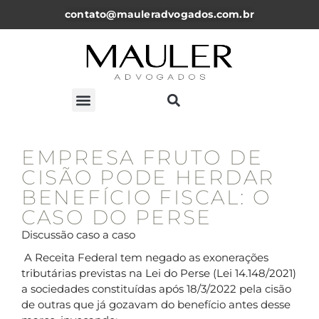
contato@mauleradvogados.com.br
ARTIGOS, NOTICÍAS E PALESTRAS
EMPRESA FRUTO DE
CISÃO PODE HERDAR
BENEFÍCIO FISCAL: O
CASO DO PERSE
Discussão caso a caso
A Receita Federal tem negado as exonerações
tributárias previstas na Lei do Perse (Lei 14.148/2021)
a sociedades constituídas após 18/3/2022 pela cisão
de outras que já gozavam do benefício antes desse