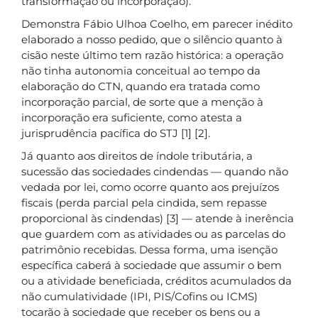
transformação ou incorporação).
Demonstra Fábio Ulhoa Coelho, em parecer inédito
elaborado a nosso pedido, que o silêncio quanto à
cisão neste último tem razão histórica: a operação
não tinha autonomia conceitual ao tempo da
elaboração do CTN, quando era tratada como
incorporação parcial, de sorte que a menção à
incorporação era suficiente, como atesta a
jurisprudência pacífica do STJ [1] [2].
Já quanto aos direitos de índole tributária, a
sucessão das sociedades cindendas — quando não
vedada por lei, como ocorre quanto aos prejuízos
fiscais (perda parcial pela cindida, sem repasse
proporcional às cindendas) [3] — atende à inerência
que guardem com as atividades ou as parcelas do
patrimônio recebidas. Dessa forma, uma isenção
específica caberá à sociedade que assumir o bem
ou a atividade beneficiada, créditos acumulados da
não cumulatividade (IPI, PIS/Cofins ou ICMS)
tocarão à sociedade que receber os bens ou a