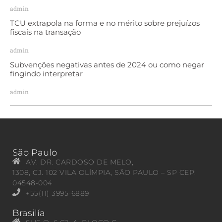
admin
TCU extrapola na forma e no mérito sobre prejuízos
fiscais na transação
admin
Subvenções negativas antes de 2024 ou como negar
fingindo interpretar
admin
São Paulo
AV. DR. CARDOSO DE MELO,
1308, CJ. 102 VILA OLÍMPIA, SÃO PAULO – SP CEP:
04548-004
+55(11) 3995-6889
Brasilía