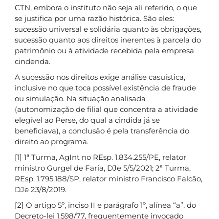
CTN, embora o instituto não seja ali referido, o que
se justifica por uma razão histórica. São eles:
sucessão universal e solidária quanto às obrigações,
sucessão quanto aos direitos inerentes à parcela do
patrimônio ou à atividade recebida pela empresa
cindenda.
A sucessão nos direitos exige análise casuística,
inclusive no que toca possível existência de fraude
ou simulação. Na situação analisada
(autonomização de filial que concentra a atividade
elegível ao Perse, do qual a cindida já se
beneficiava), a conclusão é pela transferência do
direito ao programa.
[1] 1ª Turma, AgInt no REsp. 1.834.255/PE, relator
ministro Gurgel de Faria, DJe 5/5/2021; 2ª Turma,
REsp. 1.795.188/SP, relator ministro Francisco Falcão,
DJe 23/8/2019.
[2] O artigo 5º, inciso II e parágrafo 1º, alínea “a”, do
Decreto-lei 1.598/77, frequentemente invocado