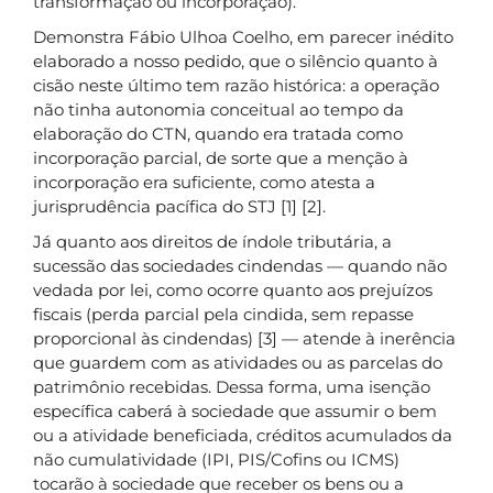
transformação ou incorporação).
Demonstra Fábio Ulhoa Coelho, em parecer inédito
elaborado a nosso pedido, que o silêncio quanto à
cisão neste último tem razão histórica: a operação
não tinha autonomia conceitual ao tempo da
elaboração do CTN, quando era tratada como
incorporação parcial, de sorte que a menção à
incorporação era suficiente, como atesta a
jurisprudência pacífica do STJ [1] [2].
Já quanto aos direitos de índole tributária, a
sucessão das sociedades cindendas — quando não
vedada por lei, como ocorre quanto aos prejuízos
fiscais (perda parcial pela cindida, sem repasse
proporcional às cindendas) [3] — atende à inerência
que guardem com as atividades ou as parcelas do
patrimônio recebidas. Dessa forma, uma isenção
específica caberá à sociedade que assumir o bem
ou a atividade beneficiada, créditos acumulados da
não cumulatividade (IPI, PIS/Cofins ou ICMS)
tocarão à sociedade que receber os bens ou a