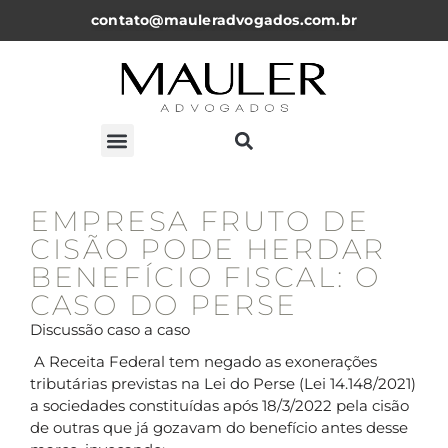
contato@mauleradvogados.com.br
ARTIGOS, NOTICÍAS E PALESTRAS
EMPRESA FRUTO DE
CISÃO PODE HERDAR
BENEFÍCIO FISCAL: O
CASO DO PERSE
Discussão caso a caso
A Receita Federal tem negado as exonerações
tributárias previstas na Lei do Perse (Lei 14.148/2021)
a sociedades constituídas após 18/3/2022 pela cisão
de outras que já gozavam do benefício antes desse