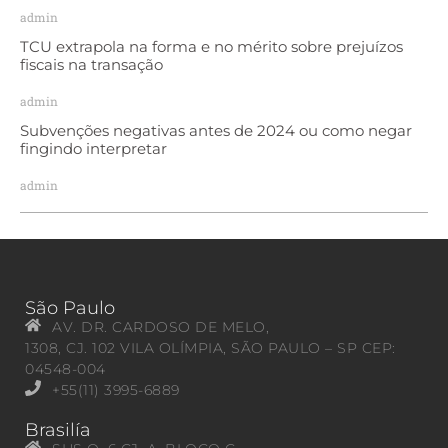
admin
TCU extrapola na forma e no mérito sobre prejuízos
fiscais na transação
admin
Subvenções negativas antes de 2024 ou como negar
fingindo interpretar
admin
São Paulo
AV. DR. CARDOSO DE MELO,
1308, CJ. 102 VILA OLÍMPIA, SÃO PAULO – SP CEP:
04548-004
+55(11) 3995-6889
Brasilía