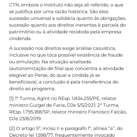
CTN, embora o instituto não seja ali referido, o que
se justifica por uma razão histórica. São eles:
sucessão universal e solidária quanto às obrigações,
sucessão quanto aos direitos inerentes à parcela do
patrimônio ou à atividade recebida pela empresa
cindenda.
A sucessão nos direitos exige análise casuística,
inclusive no que toca possível existência de fraude
ou simulação. Na situação analisada
(autonomização de filial que concentra a atividade
elegível ao Perse, do qual a cindida já se
beneficiava), a conclusão é pela transferência do
direito ao programa.
[1] 1ª Turma, AgInt no REsp. 1.834.255/PE, relator
ministro Gurgel de Faria, DJe 5/5/2021; 2ª Turma,
REsp. 1.795.188/SP, relator ministro Francisco Falcão,
DJe 23/8/2019.
[2] O artigo 5º, inciso II e parágrafo 1º, alínea “a”, do
Decreto-lei 1.598/77, frequentemente invocado