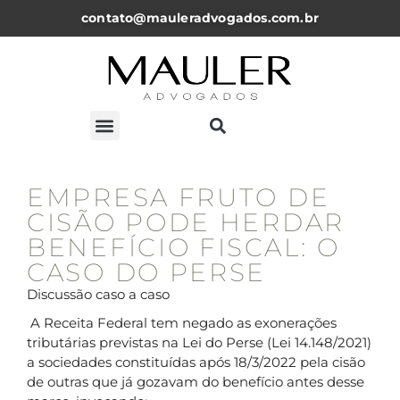
contato@mauleradvogados.com.br
ARTIGOS, NOTICÍAS E PALESTRAS
EMPRESA FRUTO DE
CISÃO PODE HERDAR
BENEFÍCIO FISCAL: O
CASO DO PERSE
Discussão caso a caso
A Receita Federal tem negado as exonerações
tributárias previstas na Lei do Perse (Lei 14.148/2021)
a sociedades constituídas após 18/3/2022 pela cisão
de outras que já gozavam do benefício antes desse