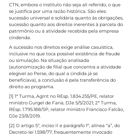
CTN, embora o instituto não seja ali referido, o que
se justifica por uma razão histórica. São eles:
sucessão universal e solidária quanto às obrigações,
sucessão quanto aos direitos inerentes à parcela do
patrimônio ou à atividade recebida pela empresa
cindenda.
A sucessão nos direitos exige análise casuística,
inclusive no que toca possível existência de fraude
ou simulação. Na situação analisada
(autonomização de filial que concentra a atividade
elegível ao Perse, do qual a cindida já se
beneficiava), a conclusão é pela transferência do
direito ao programa.
[1] 1ª Turma, AgInt no REsp. 1.834.255/PE, relator
ministro Gurgel de Faria, DJe 5/5/2021; 2ª Turma,
REsp. 1.795.188/SP, relator ministro Francisco Falcão,
DJe 23/8/2019.
[2] O artigo 5º, inciso II e parágrafo 1º, alínea “a”, do
Decreto-lei 1.598/77, frequentemente invocado