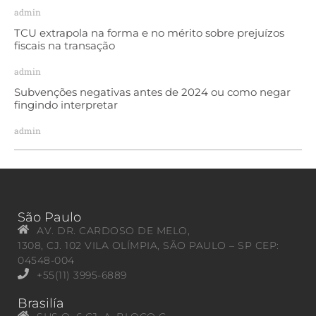
admin
TCU extrapola na forma e no mérito sobre prejuízos
fiscais na transação
admin
Subvenções negativas antes de 2024 ou como negar
fingindo interpretar
admin
São Paulo
AV. DR. CARDOSO DE MELO,
1308, CJ. 102 VILA OLÍMPIA, SÃO PAULO – SP CEP:
04548-004
+55(11) 3995-6889
Brasilía