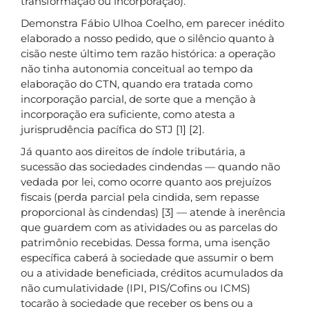
transformação ou incorporação).
Demonstra Fábio Ulhoa Coelho, em parecer inédito
elaborado a nosso pedido, que o silêncio quanto à
cisão neste último tem razão histórica: a operação
não tinha autonomia conceitual ao tempo da
elaboração do CTN, quando era tratada como
incorporação parcial, de sorte que a menção à
incorporação era suficiente, como atesta a
jurisprudência pacífica do STJ [1] [2].
Já quanto aos direitos de índole tributária, a
sucessão das sociedades cindendas — quando não
vedada por lei, como ocorre quanto aos prejuízos
fiscais (perda parcial pela cindida, sem repasse
proporcional às cindendas) [3] — atende à inerência
que guardem com as atividades ou as parcelas do
patrimônio recebidas. Dessa forma, uma isenção
específica caberá à sociedade que assumir o bem
ou a atividade beneficiada, créditos acumulados da
não cumulatividade (IPI, PIS/Cofins ou ICMS)
tocarão à sociedade que receber os bens ou a