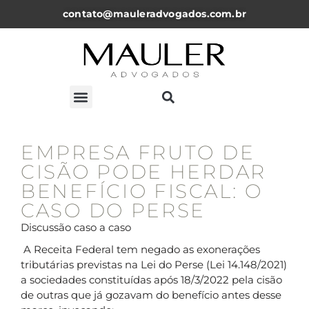
contato@mauleradvogados.com.br
ARTIGOS, NOTICÍAS E PALESTRAS
EMPRESA FRUTO DE
CISÃO PODE HERDAR
BENEFÍCIO FISCAL: O
CASO DO PERSE
Discussão caso a caso
A Receita Federal tem negado as exonerações
tributárias previstas na Lei do Perse (Lei 14.148/2021)
a sociedades constituídas após 18/3/2022 pela cisão
de outras que já gozavam do benefício antes desse