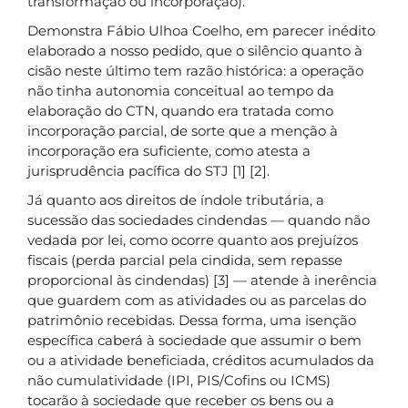
transformação ou incorporação).
Demonstra Fábio Ulhoa Coelho, em parecer inédito
elaborado a nosso pedido, que o silêncio quanto à
cisão neste último tem razão histórica: a operação
não tinha autonomia conceitual ao tempo da
elaboração do CTN, quando era tratada como
incorporação parcial, de sorte que a menção à
incorporação era suficiente, como atesta a
jurisprudência pacífica do STJ [1] [2].
Já quanto aos direitos de índole tributária, a
sucessão das sociedades cindendas — quando não
vedada por lei, como ocorre quanto aos prejuízos
fiscais (perda parcial pela cindida, sem repasse
proporcional às cindendas) [3] — atende à inerência
que guardem com as atividades ou as parcelas do
patrimônio recebidas. Dessa forma, uma isenção
específica caberá à sociedade que assumir o bem
ou a atividade beneficiada, créditos acumulados da
não cumulatividade (IPI, PIS/Cofins ou ICMS)
tocarão à sociedade que receber os bens ou a