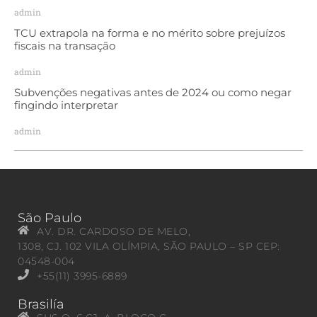
admin
TCU extrapola na forma e no mérito sobre prejuízos
fiscais na transação
admin
Subvenções negativas antes de 2024 ou como negar
fingindo interpretar
admin
São Paulo
AV. DR. CARDOSO DE MELO,
1308, CJ. 102 VILA OLÍMPIA, SÃO PAULO – SP CEP:
04548-004
+55(11) 3995-6889
Brasilía