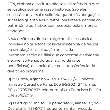
CTN, embora o instituto não seja ali referido, o que
se justifica por uma razão histórica. São eles:
sucessão universal e solidária quanto às obrigações,
sucessão quanto aos direitos inerentes à parcela do
patrimônio ou à atividade recebida pela empresa
cindenda.
A sucessão nos direitos exige análise casuística,
inclusive no que toca possível existência de fraude
ou simulação. Na situação analisada
(autonomização de filial que concentra a atividade
elegível ao Perse, do qual a cindida já se
beneficiava), a conclusão é pela transferência do
direito ao programa.
[1] 1ª Turma, AgInt no REsp. 1.834.255/PE, relator
ministro Gurgel de Faria, DJe 5/5/2021; 2ª Turma,
REsp. 1.795.188/SP, relator ministro Francisco Falcão,
DJe 23/8/2019.
[2] O artigo 5º, inciso II e parágrafo 1º, alínea “a”, do
Decreto-lei 1.598/77, frequentemente invocado