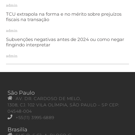
admin
TCU extrapola na forma e no mérito sobre prejuízos
fiscais na transação
admin
Subvenções negativas antes de 2024 ou como negar
fingindo interpretar
admin
São Paulo
AV. DR. CARDOSO DE MELO,
1308, CJ. 102 VILA OLÍMPIA, SÃO PAULO – SP CEP:
04548-004
+55(11) 3995-6889
Brasilía