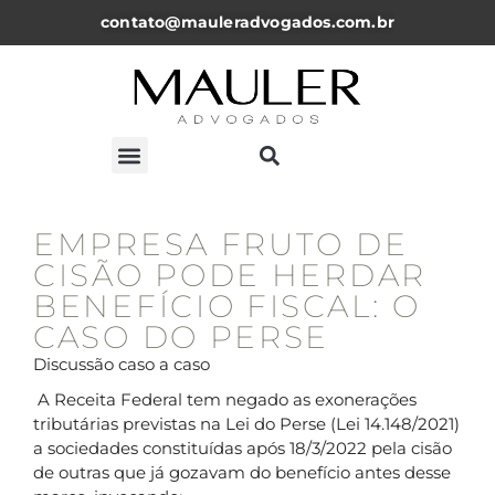
contato@mauleradvogados.com.br
ARTIGOS, NOTICÍAS E PALESTRAS
EMPRESA FRUTO DE
CISÃO PODE HERDAR
BENEFÍCIO FISCAL: O
CASO DO PERSE
Discussão caso a caso
A Receita Federal tem negado as exonerações
tributárias previstas na Lei do Perse (Lei 14.148/2021)
a sociedades constituídas após 18/3/2022 pela cisão
de outras que já gozavam do benefício antes desse