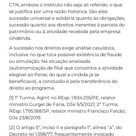
CTN, embora o instituto não seja ali referido, o que
se justifica por uma razão histórica. São eles:
sucessão universal e solidária quanto às obrigações,
sucessão quanto aos direitos inerentes à parcela do
patrimônio ou à atividade recebida pela empresa
cindenda.
A sucessão nos direitos exige análise casuística,
inclusive no que toca possível existência de fraude
ou simulação. Na situação analisada
(autonomização de filial que concentra a atividade
elegível ao Perse, do qual a cindida já se
beneficiava), a conclusão é pela transferência do
direito ao programa.
[1] 1ª Turma, AgInt no REsp. 1.834.255/PE, relator
ministro Gurgel de Faria, DJe 5/5/2021; 2ª Turma,
REsp. 1.795.188/SP, relator ministro Francisco Falcão,
DJe 23/8/2019.
[2] O artigo 5º, inciso II e parágrafo 1º, alínea “a”, do
Decreto-lei 1.598/77, frequentemente invocado