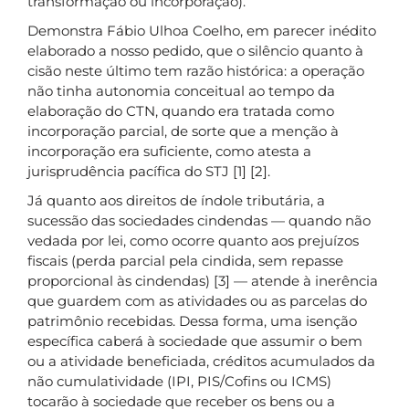
transformação ou incorporação).
Demonstra Fábio Ulhoa Coelho, em parecer inédito
elaborado a nosso pedido, que o silêncio quanto à
cisão neste último tem razão histórica: a operação
não tinha autonomia conceitual ao tempo da
elaboração do CTN, quando era tratada como
incorporação parcial, de sorte que a menção à
incorporação era suficiente, como atesta a
jurisprudência pacífica do STJ [1] [2].
Já quanto aos direitos de índole tributária, a
sucessão das sociedades cindendas — quando não
vedada por lei, como ocorre quanto aos prejuízos
fiscais (perda parcial pela cindida, sem repasse
proporcional às cindendas) [3] — atende à inerência
que guardem com as atividades ou as parcelas do
patrimônio recebidas. Dessa forma, uma isenção
específica caberá à sociedade que assumir o bem
ou a atividade beneficiada, créditos acumulados da
não cumulatividade (IPI, PIS/Cofins ou ICMS)
tocarão à sociedade que receber os bens ou a