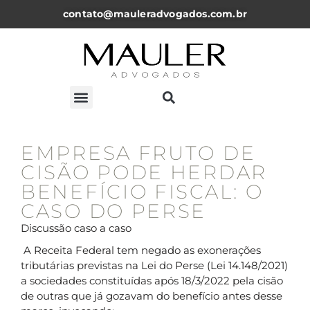
contato@mauleradvogados.com.br
ARTIGOS, NOTICÍAS E PALESTRAS
EMPRESA FRUTO DE
CISÃO PODE HERDAR
BENEFÍCIO FISCAL: O
CASO DO PERSE
Discussão caso a caso
A Receita Federal tem negado as exonerações
tributárias previstas na Lei do Perse (Lei 14.148/2021)
a sociedades constituídas após 18/3/2022 pela cisão
de outras que já gozavam do benefício antes desse