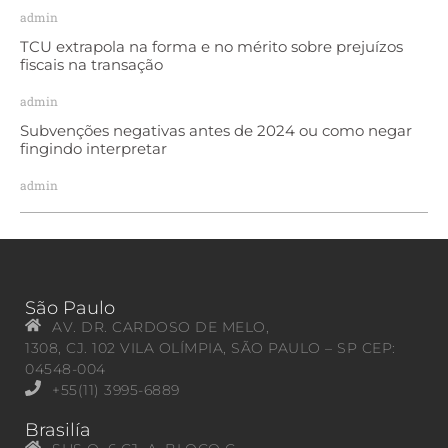
admin
TCU extrapola na forma e no mérito sobre prejuízos
fiscais na transação
admin
Subvenções negativas antes de 2024 ou como negar
fingindo interpretar
admin
São Paulo
AV. DR. CARDOSO DE MELO,
1308, CJ. 102 VILA OLÍMPIA, SÃO PAULO – SP CEP:
04548-004
+55(11) 3995-6889
Brasilía