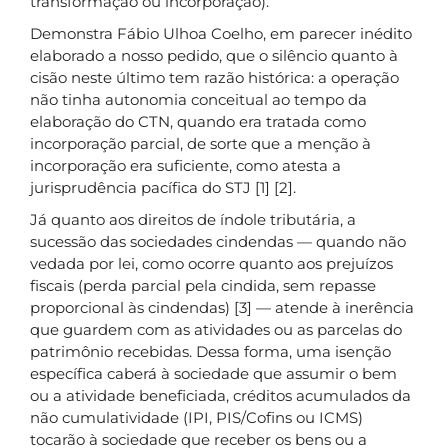
transformação ou incorporação).
Demonstra Fábio Ulhoa Coelho, em parecer inédito
elaborado a nosso pedido, que o silêncio quanto à
cisão neste último tem razão histórica: a operação
não tinha autonomia conceitual ao tempo da
elaboração do CTN, quando era tratada como
incorporação parcial, de sorte que a menção à
incorporação era suficiente, como atesta a
jurisprudência pacífica do STJ [1] [2].
Já quanto aos direitos de índole tributária, a
sucessão das sociedades cindendas — quando não
vedada por lei, como ocorre quanto aos prejuízos
fiscais (perda parcial pela cindida, sem repasse
proporcional às cindendas) [3] — atende à inerência
que guardem com as atividades ou as parcelas do
patrimônio recebidas. Dessa forma, uma isenção
específica caberá à sociedade que assumir o bem
ou a atividade beneficiada, créditos acumulados da
não cumulatividade (IPI, PIS/Cofins ou ICMS)
tocarão à sociedade que receber os bens ou a