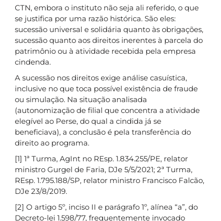
CTN, embora o instituto não seja ali referido, o que
se justifica por uma razão histórica. São eles:
sucessão universal e solidária quanto às obrigações,
sucessão quanto aos direitos inerentes à parcela do
patrimônio ou à atividade recebida pela empresa
cindenda.
A sucessão nos direitos exige análise casuística,
inclusive no que toca possível existência de fraude
ou simulação. Na situação analisada
(autonomização de filial que concentra a atividade
elegível ao Perse, do qual a cindida já se
beneficiava), a conclusão é pela transferência do
direito ao programa.
[1] 1ª Turma, AgInt no REsp. 1.834.255/PE, relator
ministro Gurgel de Faria, DJe 5/5/2021; 2ª Turma,
REsp. 1.795.188/SP, relator ministro Francisco Falcão,
DJe 23/8/2019.
[2] O artigo 5º, inciso II e parágrafo 1º, alínea “a”, do
Decreto-lei 1.598/77, frequentemente invocado