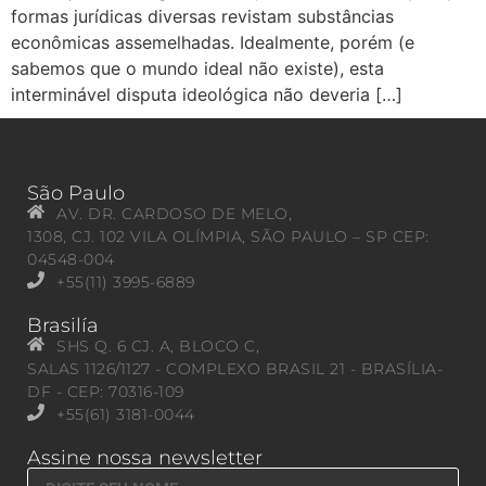
formas jurídicas diversas revistam substâncias
econômicas assemelhadas. Idealmente, porém (e
sabemos que o mundo ideal não existe), esta
interminável disputa ideológica não deveria […]
São Paulo
AV. DR. CARDOSO DE MELO,
1308, CJ. 102 VILA OLÍMPIA, SÃO PAULO – SP CEP:
04548-004
+55(11) 3995-6889
Brasilía
SHS Q. 6 CJ. A, BLOCO C,
SALAS 1126/1127 - COMPLEXO BRASIL 21 - BRASÍLIA-
DF - CEP: 70316-109
+55(61) 3181-0044
Assine nossa newsletter