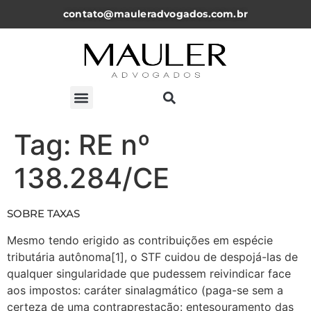
contato@mauleradvogados.com.br
ARTIGOS, NOTICÍAS E PALESTRAS
Tag:
RE nº
138.284/CE
SOBRE TAXAS
Mesmo tendo erigido as contribuições em espécie
tributária autônoma[1], o STF cuidou de despojá-las de
qualquer singularidade que pudessem reivindicar face
aos impostos: caráter sinalagmático (paga-se sem a
certeza de uma contraprestação: entesouramento das