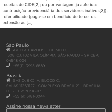
receitas de CIDE[2]; ou por vantagem já auferida:
contribuição previdenciária dos servidores inativos[3]),
referibilidade (paga-se em benefício de terceiros:
extensão às […]
São Paulo
AV. DR. CARDOSO DE MELO,
1308, CJ. 102 VILA OLÍMPIA, SÃO PAULO – SP CEP:
04548-004
+55(11) 3995-6889
Brasilía
SHS Q. 6 CJ. A, BLOCO C,
SALAS 1126/1127 - COMPLEXO BRASIL 21 - BRASÍLIA-
DF - CEP: 70316-109
+55(61) 3181-0044
Assine nossa newsletter