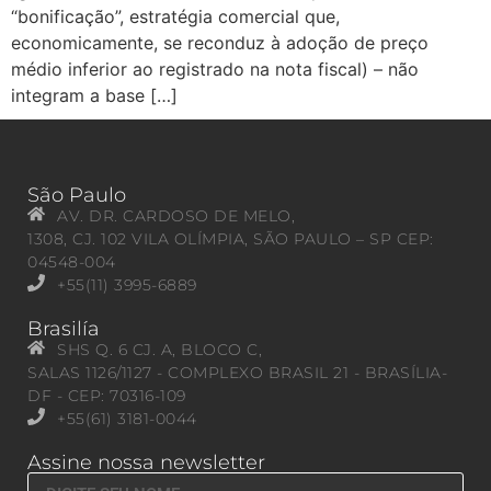
“bonificação”, estratégia comercial que,
economicamente, se reconduz à adoção de preço
médio inferior ao registrado na nota fiscal) – não
integram a base […]
São Paulo
AV. DR. CARDOSO DE MELO,
1308, CJ. 102 VILA OLÍMPIA, SÃO PAULO – SP CEP:
04548-004
+55(11) 3995-6889
Brasilía
SHS Q. 6 CJ. A, BLOCO C,
SALAS 1126/1127 - COMPLEXO BRASIL 21 - BRASÍLIA-
DF - CEP: 70316-109
+55(61) 3181-0044
Assine nossa newsletter