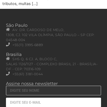
tributos, multas […]
São Paulo
AV. DR. CARDOSO DE MELO,
1308, CJ. 102 VILA OLÍMPIA, SÃO PAULO – SP CEP:
04548-004
+55(11) 3995-6889
Brasilía
SHS Q. 6 CJ. A, BLOCO C,
SALAS 1126/1127 - COMPLEXO BRASIL 21 - BRASÍLIA-
DF - CEP: 70316-109
+55(61) 3181-0044
Assine nossa newsletter