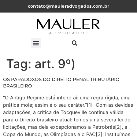
contato@mauleradvogados.com.br
ARTIGOS, NOTICÍAS E PALESTRAS
Tag:
art. 9º)
OS PARADOXOS DO DIREITO PENAL TRIBUTÁRIO
BRASILEIRO
“O Antigo Regime está inteiro aí: uma regra rígida, uma
prática mole; assim é o seu caráter.”[1] Com as devidas
adaptações, a crítica de Tocqueville continua válida
para o Direito brasileiro atual: temos uma severa lei de
licitações, mas dela excepcionamos a Petrobrás[2], a
Copa do Mundo, as Olimpíadas e o PAC[3]; instituímos